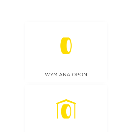
WYMIANA OPON
To kompleksowa oferta, obejmująca
demontaż starych opon, montaż
nowych oraz precyzyjne
wyważenie kół. Zapewniamy
bezpieczeństwo, komfort jazdy i
dłuższą żywotność opon.