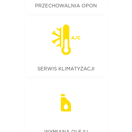
PRZECHOWALNIA OPON
Nasza usługa przechowalni opon
zapewnia bezpieczne i
odpowiednie warunki
przechowywania opon
sezonowych, chroniąc je przed
uszkodzeniami i wpływem
czynników atmosferycznych.
SERWIS KLIMATYZACJI
To przegląd, diagnostyka,
czyszczenie, uzupełnianie czynnika
chłodniczego oraz naprawa,
zapewniające efektywne i
bezawaryjne działanie systemu.
WYMIANA OLEJU