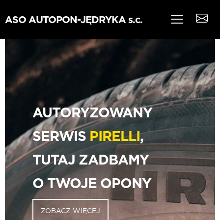
Przejdź
do
ASO AUTOPON-JĘDRYKA s.c.
treści
AUTORYZOWANY
SERWIS
PIRELLI
,
TUTAJ ZADBAMY
O TWOJE OPONY
ZOBACZ WIĘCEJ