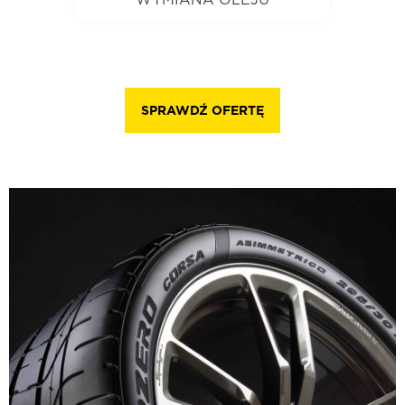
Nasza usługa obejmuje wymianę
oleju silnikowego oraz wszystkich
filtrów. Korzystamy z wysokiej
jakości produktów i nowoczesnego
sprzętu, gwarantując optymalne
SPRAWDŹ OFERTĘ
działanie silnika i dłuższą
żywotność pojazdu.